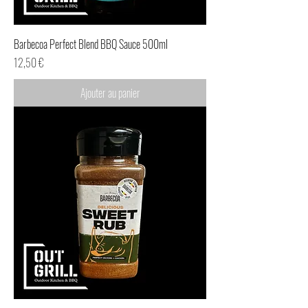
Barbecoa Perfect Blend BBQ Sauce 500ml
Prix
12,50 €
Ajouter au panier