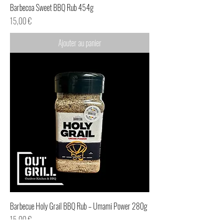
Barbecoa Sweet BBQ Rub 454g
Prix
15,00 €
Ajouter au panier
Barbecue Holy Grail BBQ Rub – Umami Power 280g
Prix
15,00 €