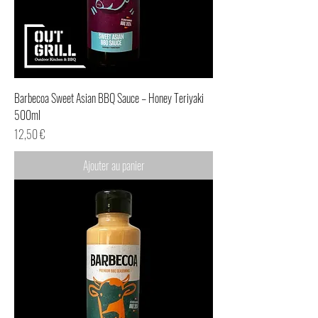
Barbecoa Sweet Asian BBQ Sauce – Honey Teriyaki
500ml
Prix
12,50 €
Ajouter au panier