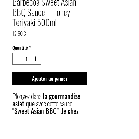
Barbecoa Sweet Asian
BBQ Sauce – Honey
Teriyaki 500ml
Prix
12,50 €
Quantité
*
Ajouter au panier
Plongez dans
la gourmandise
asiatique
avec cette sauce
"Sweet Asian BBQ" de chez
Barbecoa.
Elle est à la
fois
douce, sucrée et
Caractéristiques
légèrement épicée.