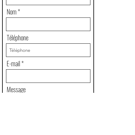
Nom
Téléphone
E-mail
Message
En soumettant ce formulaire, j'accepte que Outgrill
traite et collecte mes données et ce, conformément
aux législations sur la protection des données. Pour